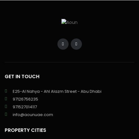
GET IN TOUCH
E25-Al Nahya - Ahl Alazm Street - Abu Dhabi
97126756235
971527014117
info@aounuae.com
PROPERTY CITIES