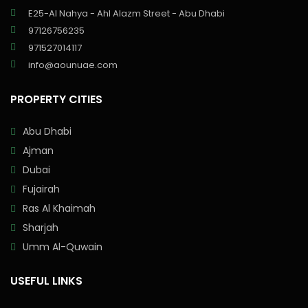
E25-Al Nahya - Ahl Alazm Street - Abu Dhabi
97126756235
971527014117
info@aounuae.com
PROPERTY CITIES
Abu Dhabi
Ajman
Dubai
Fujairah
Ras Al Khaimah
Sharjah
Umm Al-Quwain
USEFUL LINKS