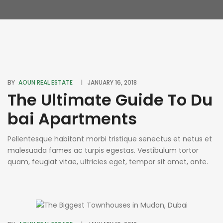
BY
AOUN REAL ESTATE
JANUARY 16, 2018
The Ultimate Guide To Du
bai Apartments
Pellentesque habitant morbi tristique senectus et netus et
malesuada fames ac turpis egestas. Vestibulum tortor
quam, feugiat vitae, ultricies eget, tempor sit amet, ante.
Donec eu libero sit amet quam egestas semper. Aenean
ultricies mi vitae est. Mauris placerat eleifend leo. Quisque
sit amet est et sapien ullamcorper pharetra. Vestibulum
erat wisi, condimentum sed, commodo [...]