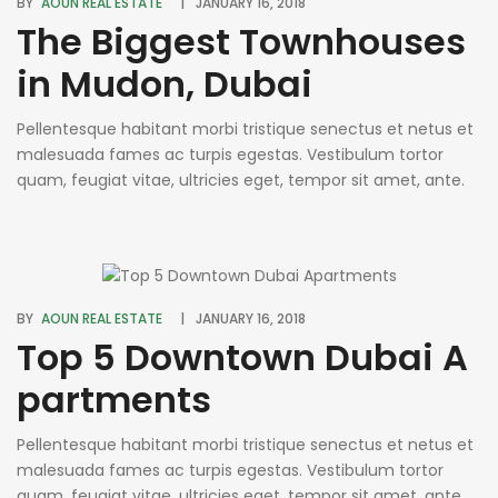
BY
AOUN REAL ESTATE
JANUARY 16, 2018
The Biggest Townhouses
in Mudon, Dubai
Pellentesque habitant morbi tristique senectus et netus et
malesuada fames ac turpis egestas. Vestibulum tortor
quam, feugiat vitae, ultricies eget, tempor sit amet, ante.
Donec eu libero sit amet quam egestas semper. Aenean
ultricies mi vitae est. Mauris placerat eleifend leo. Quisque
sit amet est et sapien ullamcorper pharetra. Vestibulum
erat wisi, condimentum sed, commodo [...]
BY
AOUN REAL ESTATE
JANUARY 16, 2018
Top 5 Downtown Dubai A
partments
Pellentesque habitant morbi tristique senectus et netus et
malesuada fames ac turpis egestas. Vestibulum tortor
quam, feugiat vitae, ultricies eget, tempor sit amet, ante.