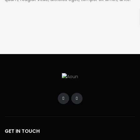
Donec eu libero sit amet quam egestas semper. Aenean
ultricies mi vitae est. Mauris placerat eleifend leo. Quisque
sit amet est et sapien ullamcorper pharetra. Vestibulum
erat wisi, condimentum sed, commodo [...]
GET IN TOUCH