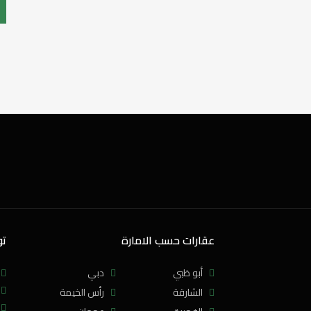
شقة
فلل كاسيا
جنوب دبي، بالقرب من تطوير مجان ومجتمع البراري
4,381 SqFt
5
غرف نوم
5,100,000AED
للبيع