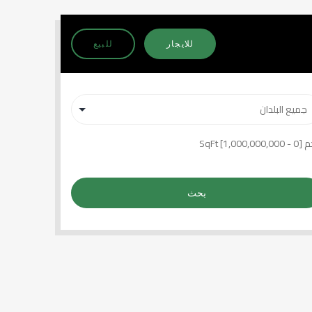
للايجار
للبيع
 [
0
-
1,000,000,000
] SqFt
بحث