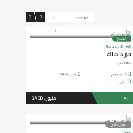
فرز حسب
المميز
سنتين ago
هيثم الكعبي
تاون هاوس
,
فيلا
جزر داماك
جزيرة دبي