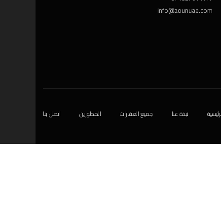
سنتين ago
محمد حسن السحماوي
استوديو
,
شقة
بن غاطي العاج
دبي، الإمارات العربية المتحدة
1,259 SqFt
2
غرف نوم
3
الحمامات
1
كراج
888,888AED
للبيع