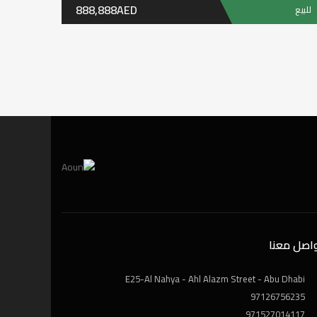
شقة
رافينا ريزدنس
جنوب دبي، بالقرب من تطوير مجان ومجتمع البراري
9,257 SqFt
5
غرف نوم
9,500,000AED
للبيع