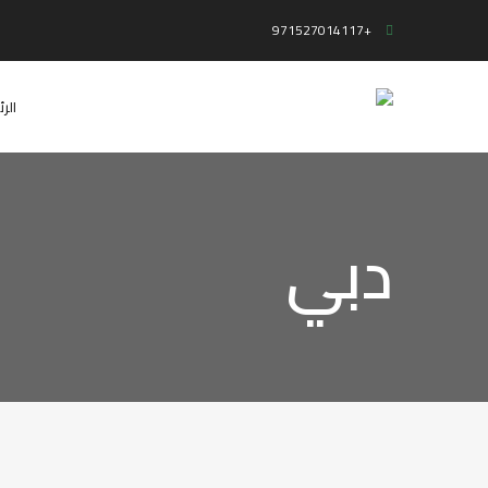
+971527014117
الر
دبي