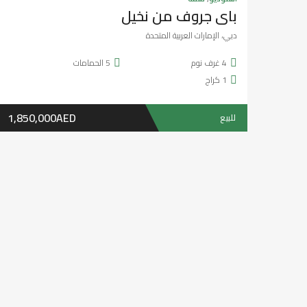
422 SqFt
3
غرف نوم
4
الحمامات
975,000AED
للبيع
تخفيض
سنتين ago
هيثم الكعبي