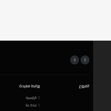
استوديو
,
شقة
باي جروف من نخيل
دبي، الإمارات العربية المتحدة
4
غرف نوم
5
الحمامات
1
كراج
1,850,000AED
للبيع