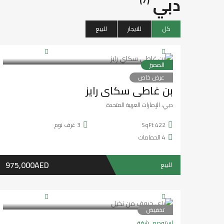
دبي
(7)
كل
للايجار
للبيع
المميز
عرض خاص
سنتين ago
هيثم الكعبي
شقة
بن غاطي سكاي رايز
دبي، الإمارات العربية المتحدة