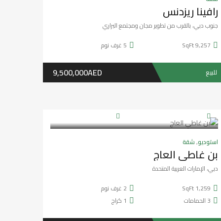
6
غرف نوم
4
الحمامات
1
كراج
مليون 3AED
للبيع
عرض خاص
سنة واحدة ago